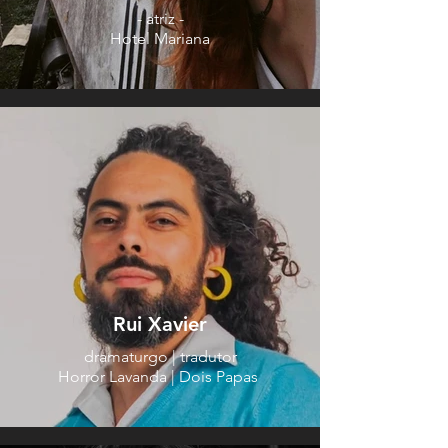
- atriz -
Hotel Mariana
Rui Xavier
dramaturgo | tradutor
Horror Lavanda | Dois Papas