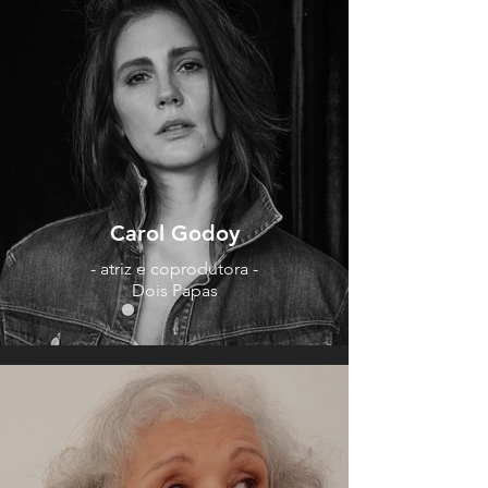
Carol Godoy
- atriz e coprodutora -
Dois Papas