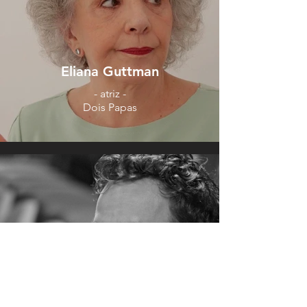
Eliana Guttman
- atriz -
Dois Papas
Herbert Bianchi